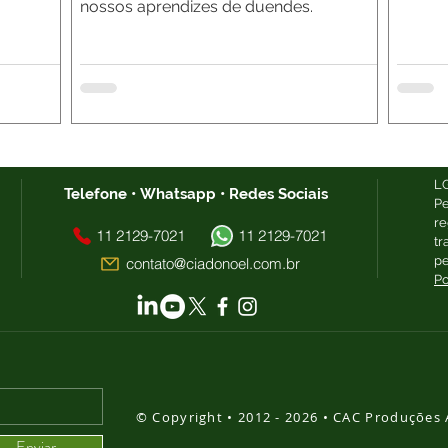
nossos aprendizes de duendes.
L
Telefone
•
Whatsapp
•
Redes Sociais
P
r
11 2129-7021
11 2129-7021
t
p
contato@ciadonoel.com.br
Po
© Copyright • 2012 - 2026 • CAC Produções
Enviar