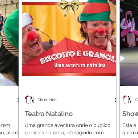
Cia do Noel
C
Teatro Natalino
Show
azem
Uma grande aventura onde o público
Esta é
lão, além
participa da peça, interagindo com
quem d