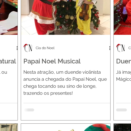
Cia do Noel
C
atural
Papai Noel Musical
Duen
l ou
Nesta atração, um duende violinista
Já ima
anuncia a chegada do Papai Noel, que
Mágic
chega tocando seu sino de longe,
trazendo os presentes!