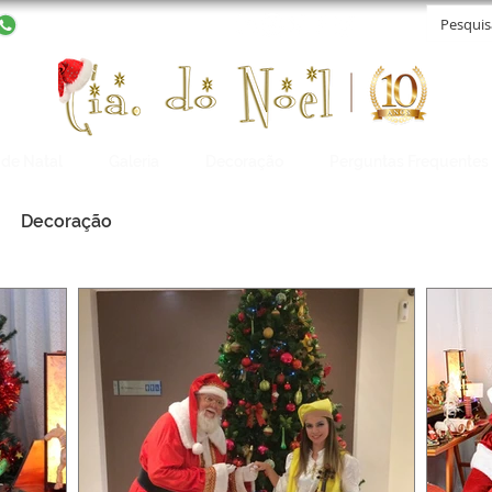
11 2129-7021
de Natal
Galeria
Decoração
Perguntas Frequentes
Decoração