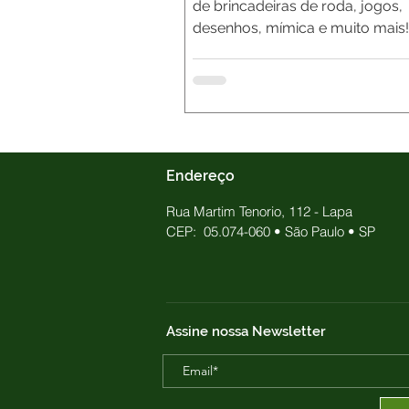
de brincadeiras de roda, jogos,
desenhos, mímica e muito mais!
Endereço
Rua Martim Tenorio, 112 - Lapa
CEP: 05.074-060
•
São Paulo
•
SP
Assine nossa Newsletter